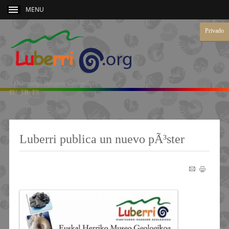
MENU
Privado
Oiartzungo Ikasgune Geologikora
EU
FR
ES
Luberri publica un nuevo pÃ³ster