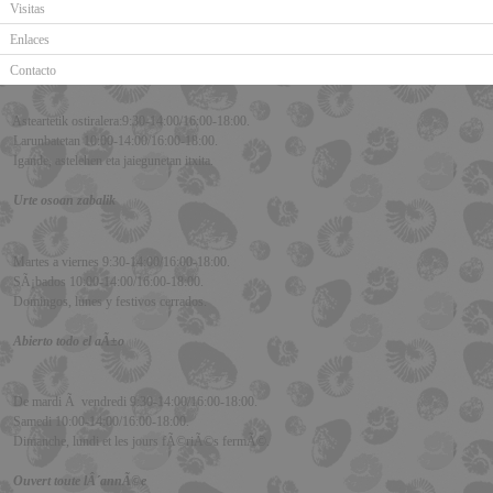
Visitas
Enlaces
Contacto
Asteartetik ostiralera:9:30-14:00/16:00-18:00.
Larunbatetan 10:00-14:00/16:00-18:00.
Igande, astelehen eta jaiegunetan itxita.
Urte osoan zabalik
Martes a viernes 9:30-14:00/16:00-18:00.
SÃ¡bados 10:00-14:00/16:00-18:00.
Domingos, lunes y festivos cerrados.
Abierto todo el aÃ±o
De mardi Ã vendredi 9:30-14:00/16:00-18:00.
Samedi 10:00-14:00/16:00-18:00.
Dimanche, lundi et les jours fÃ©riÃ©s fermÃ©.
Ouvert toute lÂ´annÃ©e