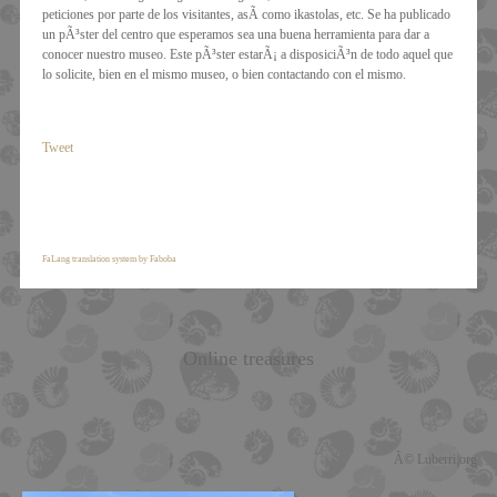
peticiones por parte de los visitantes, asÃ­ como ikastolas, etc. Se ha publicado
un pÃ³ster del centro que esperamos sea una buena herramienta para dar a
conocer nuestro museo. Este pÃ³ster estarÃ¡ a disposiciÃ³n de todo aquel que
lo solicite, bien en el mismo museo, o bien contactando con el mismo.
Tweet
FaLang translation system by Faboba
Online treasures
Â© Luberri.org