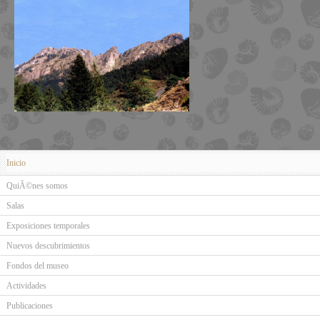
Inicio
QuiÃ©nes somos
Salas
Exposiciones temporales
Nuevos descubrimientos
Fondos del museo
Actividades
Publicaciones