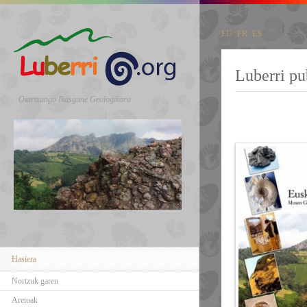
EU
FR
ES
Luberri pu
Oiartzungo Ikasgune Geologikora
Hasiera
Nortzuk garen
Aretoak