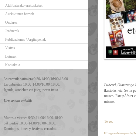
Aldi baterako erakusketak
Aurkikuntza berriak
Ondarea
Jarduerak
Publicaciones / Argitalpenak
Visitas
Loturak
Kontaktua
Asteartetik ostiralera:9:30-14:00/16:00-18:00.
Larunbatetan 10:00-14:00/16:00-18:00.
Luberri
, Oiartzungo
Igande, astelehen eta jaiegunetan itxita.
ikastolas, etc. Se ha 
museo. Este pÃ³ster es
Urte osoan zabalik
mismo.
Martes a viernes 9:30-14:00/16:00-18:00.
Tweet
SÃ¡bados 10:00-14:00/16:00-18:00.
Domingos, lunes y festivos cerrados.
FaLang translation system by F