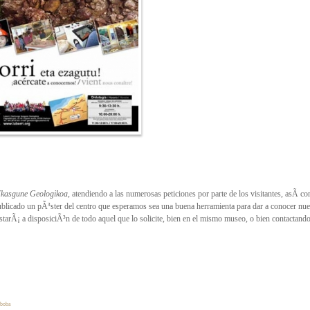
 Ikasgune Geologikoa
, atendiendo a las numerosas peticiones por parte de los visitantes, asÃ­ c
publicado un pÃ³ster del centro que esperamos sea una buena herramienta para dar a conocer nue
tarÃ¡ a disposiciÃ³n de todo aquel que lo solicite, bien en el mismo museo, o bien contactando
aboba