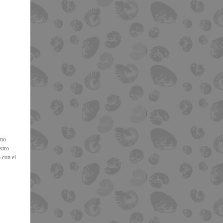
omo
stro
 con el