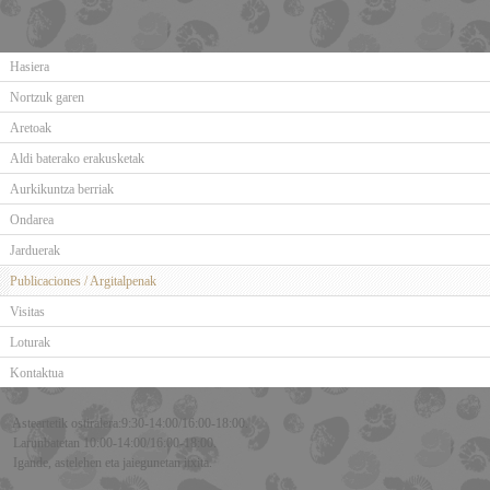
Hasiera
Nortzuk garen
Aretoak
Aldi baterako erakusketak
Aurkikuntza berriak
Ondarea
Jarduerak
Publicaciones / Argitalpenak
Visitas
Loturak
Kontaktua
Asteartetik ostiralera:9:30-14:00/16:00-18:00.
Larunbatetan 10:00-14:00/16:00-18:00.
Igande, astelehen eta jaiegunetan itxita.