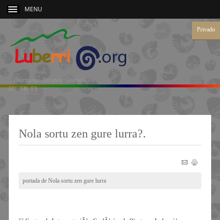
MENU
Privado
Oiartzungo Ikasgune Geologikora
EU
FR
ES
Nola sortu zen gure lurra?.
portada de Nola sortu zen gure lurra