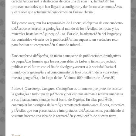
caracterÃ­sticas mÃ¡s destacadas de cada una de ellas . Y, tambiÃ©n los
procesos naturales que han llegado a configurar y dar forma a las montaÃ±as
y el relieve que actualmente conocemos en Euskal Herria.
Tal y como aseguran los responsables de Luberri, el objetivo de este cuaderno
didÃ¡ctico es acercar la geologÃ­a, el mundo de los fÃ³siles, las rocas y los
minerales hasta los mÃ¡s pequeÃ±os. Por ello, la adaptaciÃ³n del lenguaje y
los contenidos visuales de la publicaciÃ³n han supuesto un verdadero reto,
para facilitar su comprensiÃ³n al mundo infantil.
Este
cuaderno didÃ¡ctico
, da inicio a una serie de publicaciones divulgativas
de pequeÃ±o formato que los responsables de
Luberri
tienen proyectado
publicar en el futuro con el fin de divulgar y acercar a la sociedad hacia el
mundo de la
geologÃ­a
y al conocimiento de la evoluciÃ³n de la vida sobre
nuestra geografÃ­a, a lo largo de los Ãºltimos 600 millones de aÃ±osâ€¦
Luberri
,
Oiartzungo Ikasgune Geologikoa
es un museo que pretende acercar
la geologÃ­a a todo tipo de pÃºblico y por ello nos animan a realizar una visita
a sus instalaciones situadas en el barrio de
Ergoien
. En ellas podrÃ©is
contemplar los vestigios de la mÃ¡s remota prehistoria vasca. Rocas, minerales
y fÃ³siles que son presentados e interpretados didÃ¡cticamente, permitiendo al
visitante hacerse una idea de la formaciÃ³n y evoluciÃ³n de nuestra tierra.