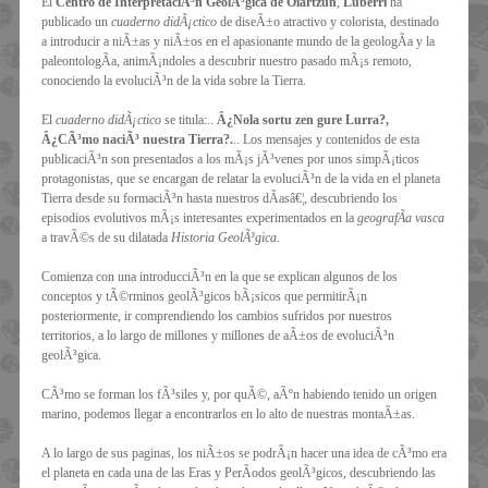
El
Centro de InterpretaciÃ³n GeolÃ³gica de Oiartzun
,
Luberri
ha
publicado un
cuaderno didÃ¡ctico
de diseÃ±o atractivo y colorista, destinado
a introducir a niÃ±as y niÃ±os en el apasionante mundo de la geologÃ­a y la
paleontologÃ­a, animÃ¡ndoles a descubrir nuestro pasado mÃ¡s remoto,
conociendo la evoluciÃ³n de la vida sobre la Tierra.
El
cuaderno didÃ¡ctico
se titula:..
Â¿Nola sortu zen gure Lurra?,
Â¿CÃ³mo naciÃ³ nuestra Tierra?.
.. Los mensajes y contenidos de esta
publicaciÃ³n son presentados a los mÃ¡s jÃ³venes por unos simpÃ¡ticos
protagonistas, que se encargan de relatar la evoluciÃ³n de la vida en el planeta
Tierra desde su formaciÃ³n hasta nuestros dÃ­asâ€¦, descubriendo los
episodios evolutivos mÃ¡s interesantes experimentados en la
geografÃ­a vasca
a travÃ©s de su dilatada
Historia GeolÃ³gica.
Comienza con una introducciÃ³n en la que se explican algunos de los
conceptos y tÃ©rminos geolÃ³gicos bÃ¡sicos que permitirÃ¡n
posteriormente, ir comprendiendo los cambios sufridos por nuestros
territorios, a lo largo de millones y millones de aÃ±os de evoluciÃ³n
geolÃ³gica.
CÃ³mo se forman los fÃ³siles y, por quÃ©, aÃºn habiendo tenido un origen
marino, podemos llegar a encontrarlos en lo alto de nuestras montaÃ±as.
A lo largo de sus paginas, los niÃ±os se podrÃ¡n hacer una idea de cÃ³mo era
el planeta en cada una de las Eras y PerÃ­odos geolÃ³gicos, descubriendo las