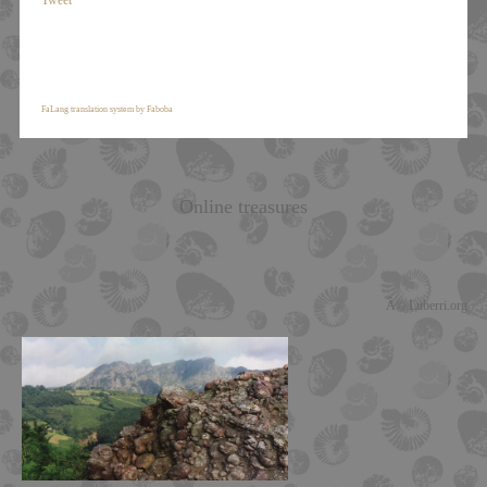
Tweet
FaLang translation system by Faboba
Online treasures
Â© Luberri.org