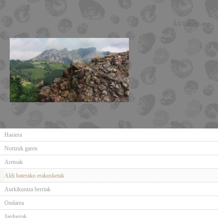
Â© Luberri.org
Hasiera
Nortzuk garen
Aretoak
Aldi baterako erakusketak
Aurkikuntza berriak
Ondarea
Jarduerak