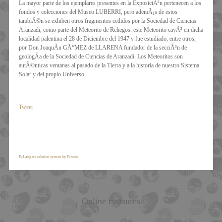
La mayor parte de los ejemplares presentes en la ExposiciÃ³n pertenecen a los
fondos y colecciones del Museo LUBERRI, pero ademÃ¡s de estos
tambiÃ©n se exhiben otros fragmentos cedidos por la Sociedad de Ciencias
Aranzadi, como parte del Meteorito de Reliegos: este Meteorito cayÃ³ en dicha
localidad palentina el 28 de Diciembre del 1947 y fue estudiado, entre otros,
por Don JoaquÃ­n GÃ“MEZ de LLARENA fundador de la secciÃ³n de
geologÃ­a de la Sociedad de Ciencias de Aranzadi. Los Meteoritos son
autÃ©nticas ventanas al pasado de la Tierra y a la historia de nuestro Sistema
Solar y del propio Universo.
Tweet
FaLang translation system by Faboba
Online treasures