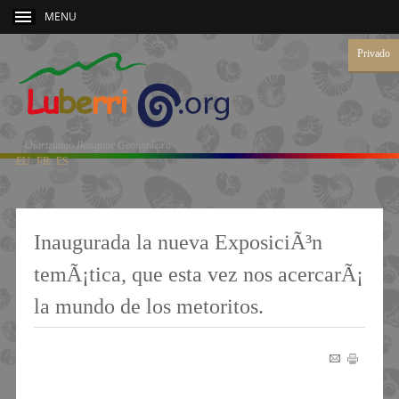
MENU
Privado
Oiartzungo Ikasgune Geologikora
EU
FR
ES
Inaugurada la nueva ExposiciÃ³n
temÃ¡tica, que esta vez nos acercarÃ¡
la mundo de los metoritos.