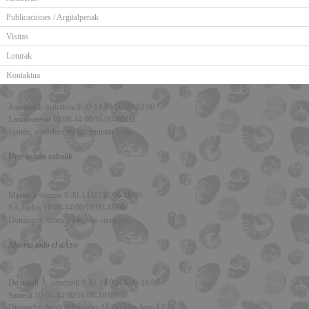
Publicaciones / Argitalpenak
Visitas
Loturak
Kontaktua
Asteartetik ostiralera:9:30-14:00/16:00-18:00.
Larunbatetan 10:00-14:00/16:00-18:00.
Igande, astelehen eta jaiegunetan itxita.
Urte osoan zabalik
Martes a viernes 9:30-14:00/16:00-18:00.
SÃ¡bados 10:00-14:00/16:00-18:00.
Domingos, lunes y festivos cerrados.
Abierto todo el aÃ±o
De mardi Ã vendredi 9:30-14:00/16:00-18:00.
Samedi 10:00-14:00/16:00-18:00.
Dimanche, lundi et les jours fÃ©riÃ©s fermÃ©.