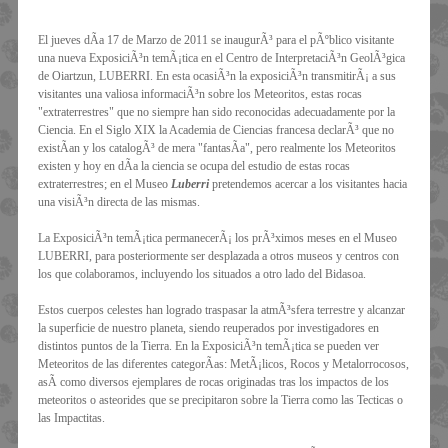
El jueves dÃ­a 17 de Marzo de 2011 se inaugurÃ³ para el pÃºblico visitante
una nueva ExposiciÃ³n temÃ¡tica en el Centro de InterpretaciÃ³n GeolÃ³gica
de Oiartzun, LUBERRI. En esta ocasiÃ³n la exposiciÃ³n transmitirÃ¡ a sus
visitantes una valiosa informaciÃ³n sobre los Meteoritos, estas rocas
"extraterrestres" que no siempre han sido reconocidas adecuadamente por la
Ciencia. En el Siglo XIX la Academia de Ciencias francesa declarÃ³ que no
existÃ­an y los catalogÃ³ de mera "fantasÃ­a", pero realmente los Meteoritos
existen y hoy en dÃ­a la ciencia se ocupa del estudio de estas rocas
extraterrestres; en el Museo
Luberri
pretendemos acercar a los visitantes hacia
una visiÃ³n directa de las mismas.
La ExposiciÃ³n temÃ¡tica permanecerÃ¡ los prÃ³ximos meses en el Museo
LUBERRI, para posteriormente ser desplazada a otros museos y centros con
los que colaboramos, incluyendo los situados a otro lado del Bidasoa.
Estos cuerpos celestes han logrado traspasar la atmÃ³sfera terrestre y alcanzar
la superficie de nuestro planeta, siendo reuperados por investigadores en
distintos puntos de la Tierra. En la ExposiciÃ³n temÃ¡tica se pueden ver
Meteoritos de las diferentes categorÃ­as: MetÃ¡licos, Rocos y Metalorrocosos,
asÃ­ como diversos ejemplares de rocas originadas tras los impactos de los
meteoritos o asteorides que se precipitaron sobre la Tierra como las Tecticas o
las Impactitas.