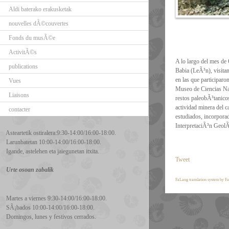
Aldi baterako erakusketak
nouvelles dÃ©couvertes
Fonds du musÃ©e
ActivitÃ©s
A lo largo del mes de
publications
Babia (LeÃ³n), visita
en las que participaro
Vues
Museo de Ciencias Nat
Liaisons
restos paleobÃ³tanico
actividad minera del 
contacter
estudiados, incorpora
InterpretaciÃ³n GeolÃ
Asteartetik ostiralera:9:30-14:00/16:00-18:00.
Larunbatetan 10:00-14:00/16:00-18:00.
Igande, astelehen eta jaiegunetan itxita.
Tweet
Urte osoan zabalik
FaLang translation system by F
Martes a viernes 9:30-14:00/16:00-18:00.
SÃ¡bados 10:00-14:00/16:00-18:00.
Domingos, lunes y festivos cerrados.