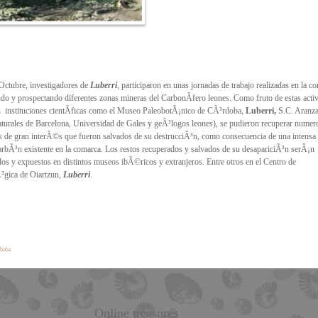
 Octubre, investigadores de
Luberri
, participaron en unas jornadas de trabajo realizadas en la c
ndo y prospectando diferentes zonas mineras del CarbonÃ­fero leones. Como fruto de estas acti
n
instituciones cientÃ­ficas como el Museo PaleobotÃ¡nico de CÃ³rdoba,
Luberri,
S.C. Aranza
urales de Barcelona, Universidad de Gales y geÃ³logos leones), se pudieron recuperar numer
s de gran interÃ©s que fueron salvados de su destrucciÃ³n, como consecuencia de una intensa
carbÃ³n existente en la comarca.
Los restos recuperados y salvados de su desapariciÃ³n serÃ¡n
dos y expuestos en distintos museos ibÃ©ricos y extranjeros. Entre otros en el Centro de
³gica de Oiartzun,
Luberri
.
aboba
Online treasures