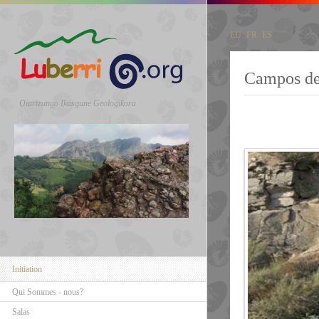
EU
FR
ES
Campos de 
Oiartzungo Ikasgune Geologikora
Initiation
Qui Sommes - nous?
Salas