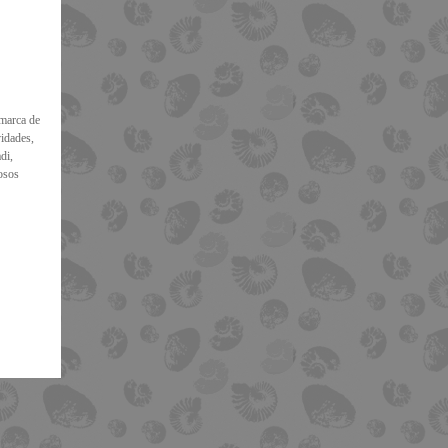
omarca de
vidades,
di,
osos