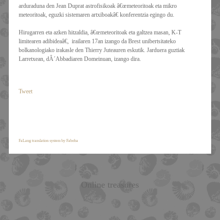
arduraduna den Jean Duprat astrofisikoak â€œmeteoritoak eta mikro
meteoritoak, eguzki sistemaren artxiboakâ€ konferentzia egingo du.
Hirugarren eta azken hitzaldia, â€œmeteoritoak eta galtzea masan, K-T
limitearen adibideaâ€, irailaren 17an izango da Brest unibertsitateko
bolkanologiako irakasle den Thierry Juteauren eskutik. Jarduera guztiak
Larretxean, dÂ´Abbadiaren Domeinuan, izango dira.
Tweet
FaLang translation system by Faboba
Online treasures