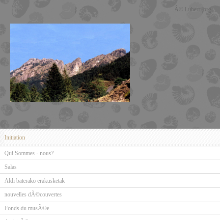
Â© Luberri.org
Initiation
Qui Sommes - nous?
Salas
Aldi baterako erakusketak
nouvelles dÃ©couvertes
Fonds du musÃ©e