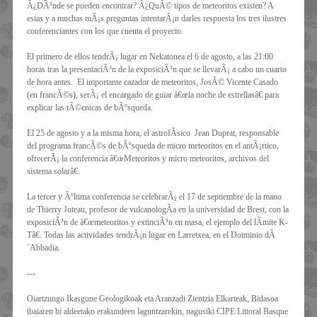
Â¿DÃ³nde se pueden encontrar? Â¿QuÃ© tipos de meteoritos existen? A
estas y a muchas mÃ¡s preguntas intentarÃ¡n darles respuesta los tres ilustres
conferenciantes con los que cuenta el proyecto.
El primero de ellos tendrÃ¡ lugar en Nekatonea el 6 de agosto, a las 21:00
horas tras la presentaciÃ³n de la exposiciÃ³n que se llevarÃ¡ a cabo un cuarto
de hora antes. El importante cazador de meteoritos, JosÃ© Vicente Casado
(en francÃ©s), serÃ¡ el encargado de guiar â€œla noche de estrellasâ€ para
explicar las tÃ©cnicas de bÃºsqueda.
El 25 de agosto y a la misma hora, el astrofÃ­sico Jean Duprat, responsable
del programa francÃ©s de bÃºsqueda de micro meteoritos en el antÃ¡rtico,
ofrecerÃ¡ la conferencia â€œMeteoritos y micro meteoritos, archivos del
sistema solarâ€.
La tercer y Ãºltima conferencia se celebrarÃ¡ el 17 de septiembre de la mano
de Thierry Juteau, profesor de vulcanologÃ­a en la universidad de Brest, con la
exposiciÃ³n de â€œmeteoritos y extinciÃ³n en masa, el ejemplo del lÃ­mite K-
Tâ€. Todas las actividades tendrÃ¡n lugar en Larretxea, en el Doiminio dÂ
´Abbadia.
---
Oiartzungo Ikasgune Geologikoak eta Aranzadi Zientzia Elkarteak, Bidasoa
ibaiaren bi aldeetako erakundeen laguntzarekin, nagusiki CIPE Littoral Basque