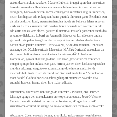
erakundearenarekin, uztailaren 30a arte Luberrin ikusgai egon den meteoritoei
buruzko erakusketa Hendaiara eramate ahalbidetu dute Guztiontzat horren
ezezaguna, baina aldi berean horren erakargarria suertatzen zaigun unibertsoa,
neurri handiagoan edo txikiagoan, baina guztiok liluratzen gaitu. Betidanik izan
da mila beldurren iturri, esperantza handien jagole eta baita ere leiena askoren
iturburu. Guztiek zuzendu dute noizbait beren begirada zerura erantzun bila
edo zorte ona eskatze aldera, gauaren iluntasunak irrikarik gordeenei irtenbidea
eskainiko dielakoan. Luberri eta Aranzadik â€œeuskal lurraldeetako ondare
geologiko eta paleontologikoari buruzko jakintzaren zabalkundea bultzatu
nahian abian jarriko dituzteâ€. Horietako bat, heldu den abuztuan Hendaiara
eramango den â€œMeteoritoak-Meteoritos-MÃ©tÃ©oritesâ€ erakusketa da,
abuztuaren bitik urriaren bata bitartean Larretxean, dÂ´Abbadiaren
Domeinuan, gozatu ahal izango dena. Euskeraz, gaztelaniaz eta frantsesez
ikusgai egongo den erakusketaz gain, lurrera jausten diren harkaitz espazialen
mundua sakonago ezagutzeko aukera izango dute interesatuek. Zer da
meteorito bat? Nola iristen da mundura? Non aurkitu daitezke? Ze meteorito
mota daude? Galdera horiei eta askoz gehiagori erantzuten saiatuko dira,
egonaldi horretan izango diren hiru hizlari adituak.
Aurrenekoa, abuztuaren 6an izango da iluntzeko 21:00etan, ordu laurden
lehenago egingo den erakusketaren aurkezpenaren ostean. JosÃ© Vicente
Casado meteorito ehiztari garrantzitsua, frantsesez, â€œgau izartsuaâ€
zuzentzearen arduraduna izango da, bilaketa prozesuen teknikak esplikatzeko.
Abuztuaren 25ean eta ordu berean, antartikoko mikro meteoritoen bilaketen