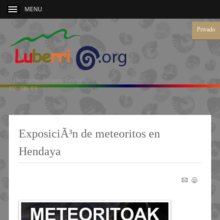
MENU
Privado
Oiartzungo Ikasgune Geologikora
EU
FR
ES
ExposiciÃ³n de meteoritos en
Hendaya