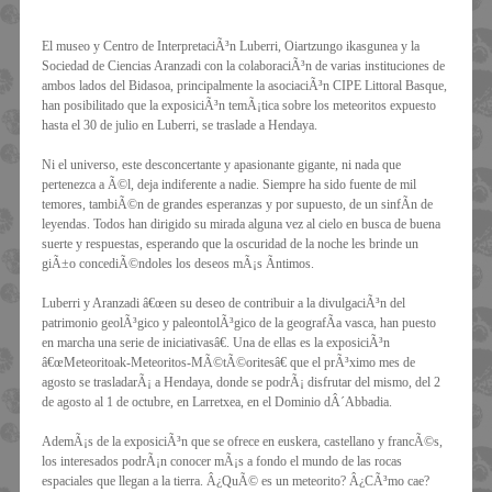
El museo y Centro de InterpretaciÃ³n Luberri, Oiartzungo ikasgunea y la
Sociedad de Ciencias Aranzadi con la colaboraciÃ³n de varias instituciones de
ambos lados del Bidasoa, principalmente la asociaciÃ³n CIPE Littoral Basque,
han posibilitado que la exposiciÃ³n temÃ¡tica sobre los meteoritos expuesto
hasta el 30 de julio en Luberri, se traslade a Hendaya.
Ni el universo, este desconcertante y apasionante gigante, ni nada que
pertenezca a Ã©l, deja indiferente a nadie. Siempre ha sido fuente de mil
temores, tambiÃ©n de grandes esperanzas y por supuesto, de un sinfÃ­n de
leyendas. Todos han dirigido su mirada alguna vez al cielo en busca de buena
suerte y respuestas, esperando que la oscuridad de la noche les brinde un
giÃ±o concediÃ©ndoles los deseos mÃ¡s Ã­ntimos.
Luberri y Aranzadi â€œen su deseo de contribuir a la divulgaciÃ³n del
patrimonio geolÃ³gico y paleontolÃ³gico de la geografÃ­a vasca, han puesto
en marcha una serie de iniciativasâ€. Una de ellas es la exposiciÃ³n
â€œMeteoritoak-Meteoritos-MÃ©tÃ©oritesâ€ que el prÃ³ximo mes de
agosto se trasladarÃ¡ a Hendaya, donde se podrÃ¡ disfrutar del mismo, del 2
de agosto al 1 de octubre, en Larretxea, en el Dominio dÂ´Abbadia.
AdemÃ¡s de la exposiciÃ³n que se ofrece en euskera, castellano y francÃ©s,
los interesados podrÃ¡n conocer mÃ¡s a fondo el mundo de las rocas
espaciales que llegan a la tierra. Â¿QuÃ© es un meteorito? Â¿CÃ³mo cae?