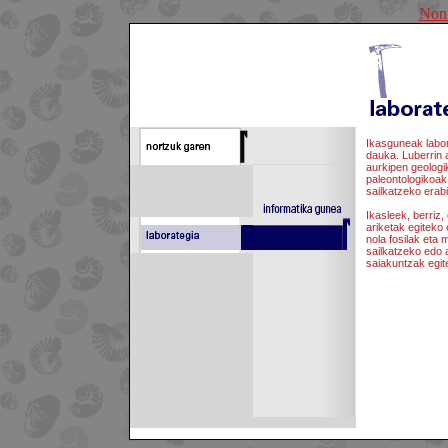
Non
Ikasguneak labora
dauka. Luberrin 
aurkipen geologi
paleontologikoak 
sailkatzeko erabi
Ikasleek, berriz, 
ariketak egiteko 
nola fosilak eta 
sailkatzeko edo 
saiakuntzak egite