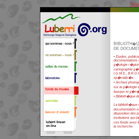
Non
BIBLIOTH�
DE DOCUME
• Etudes, publica
documentations 
g�ologie r�gion
cartographie g�o
I.G.M.E., B.R.G
sp�cialis�s.
•
Archive photog
sur la g�ologie 
basque et g�n�
• Biblioth�que de
La biblioth�que e
documentation s
disposition des 
institutions qui
ces fonds avec 
la recherche.